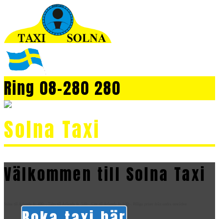
Ring 08-280 280
Solna Taxi
Välkommen till Solna Taxi
Solna till Arlanda fr. 490:-, Täby till Arlanda fr. 530:-, City till Arlanda fr. 530:-. Billiga priser från andra områden
Boka taxi här