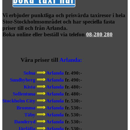
Vi erbjuder punktliga och prisvärda taxiresor i hela
Stor-Stockholmsområdet och har speciella fasta
priser till och från Arlanda.
Boka online eller beställ via telefon
08-280 280
Våra priser till
Arlanda:
⟹
Solna
Arlanda
fr. 490:-
⟹
Sundbyberg
Arlanda
fr. 490:-
⟹
Kista
Arlanda
fr. 480:-
⟹
Sollentuna
Arlanda
fr. 480:-
⟹
Stockholm City
Arlanda
fr. 530:-
⟹
Bromma
Arlanda
fr. 530:-
⟹
Täby
Arlanda
fr. 530:-
⟹
Danderyd
Arlanda
fr. 530:-
⟹
Järfälla
Arlanda
fr. 530:-