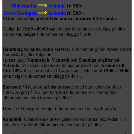
⟹
Södermalm
Arlanda
fr. 580:-
⟹
Stora Essingen
Arlanda
fr. 580:-
Vi har även låga priser från andra områden till Arlanda.
Mellan
kl 15:00 - 09:00
samt helger tillkommer ett tillägg på
40:-
Under
storhelger
tillkommer ett tillägg på
100:-
Hämtning Arlanda, extra service:
Vid hämtning från Arlanda med
Namnskylt gäller följande:
I priset ingår
Namnskylt
,
Väntetid
och
Samtliga avgifter på
Arlanda
. Vid sådana taxibeställningar är priset från
Arlanda till
City
745:-
för en normal taxi 1-4 personer. Mellan
kl 15:00 - 09:00
samt helger tillkommer ett tillägg på
40 :-
.
Barnstol:
Vi kan ordna bilar utrustade med barnstolar för olika
åldrar. Avgift på
75:-
per barnstol tillkommer. För barnkuddar
tillkommer en extra kostnad på
20:-
/st.
Djur:
Vid transport av djur tillkommer en extra avgift på
75:-
Kombibil:
Ovanstående priser gäller för en normal taxi/sedan 1-4
pers. För kombibil tillkommer en extra avgift på
30:-