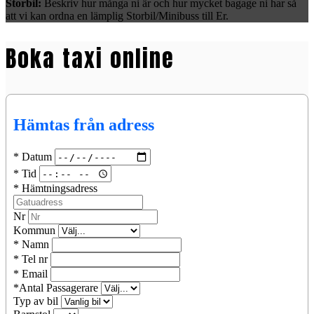
Storbil:
Beskriv hur många ni är och hur mycket bagage ni har så
att vi kan ordna en lämplig Storbil/Minibuss till Er.
Boka taxi online
Hämtas från adress
* Datum
* Tid
* Hämtningsadress
Nr
Kommun
* Namn
* Tel nr
* Email
*Antal Passagerare
Typ av bil